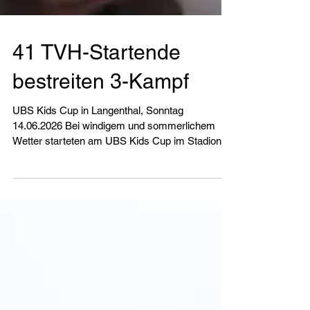
41 TVH-Startende
bestreiten 3-Kampf
UBS Kids Cup in Langenthal, Sonntag
14.06.2026 Bei windigem und sommerlichem
Wetter starteten am UBS Kids Cup im Stadion
Hard in Langenthal 41 Mädchen und Knaben aus
den TVH-Nachwuchsabteilungen (LA-Jugi, Jugi,
freiwilliger Schulsport Leichtathletik). Alle
bestritten einen 3-Kampf mit 60m-Sprint,
Weitsprung und Ballweitwurf. Die Ziele für diesen
Wettkampf waren Wettkampferfahrungen zu
sammeln, versuchen persönliche Bestleistungen
zu verbessern, wenn möglich ein gutes Dreika