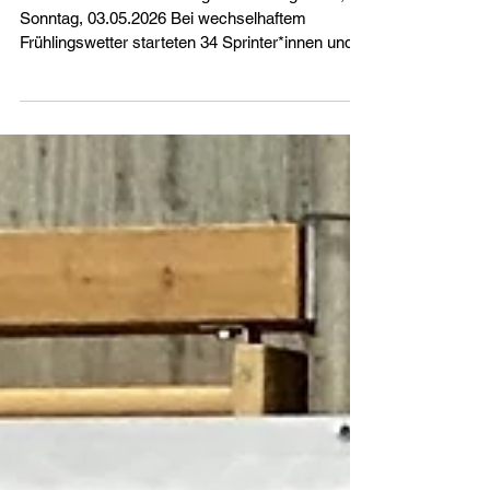
schnällschten
Oberaargauer
Die schnällschte Oberaargauer in Langenthal,
Sonntag, 03.05.2026 Bei wechselhaftem
Frühlingswetter starteten 34 Sprinter*innen und
Läufer*innen aus der LA-Jugi, dem Freiwilligen
Schulsport Leichtathletik und der Jugi am
schnällschten Oberaargauer in Langenthal für die
Farben des TVH. In 69 Einsätzen (51 Sprints, 18
Läufen) konnten neben vielen PB’s insgesamt 15
Podestplätze erkämpft werden. Für die
Kantonalfinals konnten sich 13 bei den Sprints
und 6 über 600m/1000m qualifi