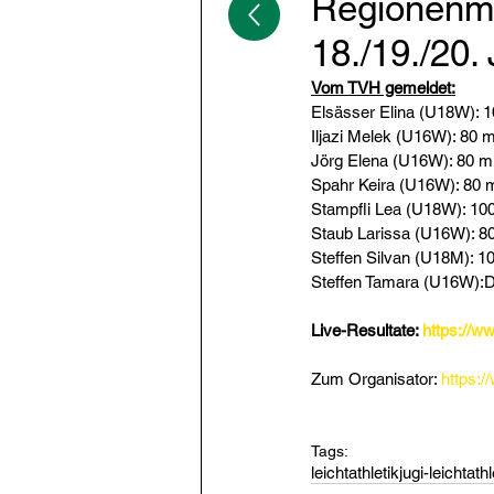
Regionenme
18./19./20.
Vom TVH gemeldet:
Elsässer Elina (U18W): 
Iljazi Melek (U16W): 80 
Jörg Elena (U16W): 80 m:
Spahr Keira (U16W): 80 
Stampfli Lea (U18W): 100
Staub Larissa (U16W): 80
Steffen Silvan (U18M): 1
Steffen Tamara (U16W):Di
Live-Resultate: 
https://ww
Zum Organisator: 
https:/
Tags:
leichtathletik
jugi-leichtathl