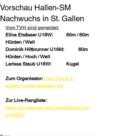
Vorschau Hallen-SM
Nachwuchs in St. Gallen
Vom TVH sind gemeldet:
Elina Elsässer U18W:   	60m / 60m 
Hürden / Weit
Dominik Hiltbrunner U16M:   	60m 
Hürden / Hoch / Weit
Larissa Staub U16W:   	Kugel
Zum Organisator: 
https://www.lc-
bruehl.ch/events/hallen-sm
Zur Live-Rangliste: 
https://slv.laportal.net/Competitions/Det
ails/6287