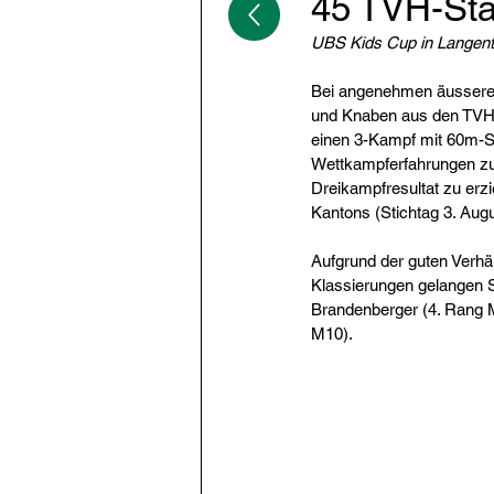
45 TVH-Sta
UBS Kids Cup in Langent
Bei angenehmen äusseren
und Knaben aus den TVH-Na
einen 3-Kampf mit 60m-Sp
Wettkampferfahrungen zu
Dreikampfresultat zu erz
Kantons (Stichtag 3. Augu
Aufgrund der guten Verhäl
Klassierungen gelangen S
Brandenberger (4. Rang 
M10).