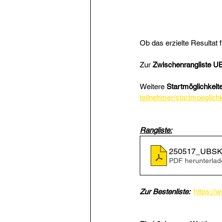
Ob das erzielte Resultat 
Zur 
Zwischenrangliste U
Weitere 
Startmöglichkeit
teilnehmer/startmoeglich
Rangliste:
250517_UBSKi
PDF herunterlad
Zur Bestenliste:  
https://