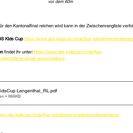
vor dem 60m
für den Kantonalfinal reichen wird kann in der Zwischenrangliste verfo
BS Kids Cup 
https://www.ubs-kidscup.ch/de/fuer-teilnehmer/ergebniss
en
 findet ihr unter: 
https://www.ubs-kidscup.ch/de/fuer-
keiten/offene-lokale-ausscheidung
dsCup Langenthal_RL
.pdf
en • 966KB
www.ubs-kidscup.ch/de/fuer-teilnehmer/ergebnisse/bestenlisten