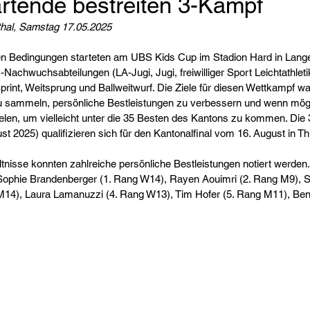
rtende bestreiten 3-Kampf
hal, Samstag 17.05.2025
 Bedingungen starteten am UBS Kids Cup im Stadion Hard in Lang
chwuchsabteilungen (LA-Jugi, Jugi, freiwilliger Sport Leichtathletik).
rint, Weitsprung und Ballweitwurf. Die Ziele für diesen Wettkampf wa
 sammeln, persönliche Bestleistungen zu verbessern und wenn mögli
ielen, um vielleicht unter die 35 Besten des Kantons zu kommen. Die
st 2025) qualifizieren sich für den Kantonalfinal vom 16. August in Th
tnisse konnten zahlreiche persönliche Bestleistungen notiert werden.
ophie Brandenberger (1. Rang W14), Rayen Aouimri (2. Rang M9), Si
M14), Laura Lamanuzzi (4. Rang W13), Tim Hofer (5. Rang M11), Ben