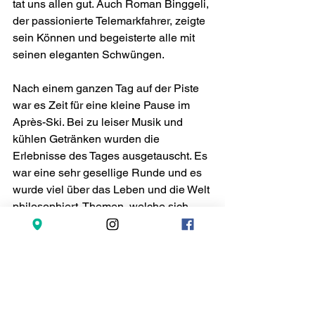
tat uns allen gut. Auch Roman Binggeli, 
der passionierte Telemarkfahrer, zeigte 
sein Können und begeisterte alle mit 
seinen eleganten Schwüngen.
Nach einem ganzen Tag auf der Piste 
war es Zeit für eine kleine Pause im 
Après-Ski. Bei zu leiser Musik und 
kühlen Getränken wurden die 
Erlebnisse des Tages ausgetauscht. Es 
war eine sehr gesellige Runde und es 
wurde viel über das Leben und die Welt 
philosophiert. Themen, welche sich 
unterhalb der Gürtellinie befinden, 
wurden eher am Rande diskutiert.
Am Abend gab es dann ein weiteres 
kulinarisches Highlight: Ein leckeres 
Abendessen im gemütlichen 