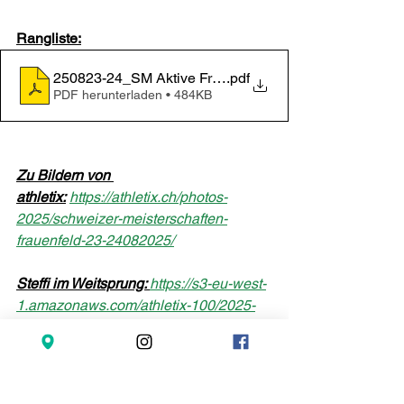
Rangliste:
250823-24_SM Aktive Frauenfeld_RL
.pdf
PDF herunterladen • 484KB
Zu Bildern von 
athletix:
https://athletix.ch/photos-
2025/schweizer-meisterschaften-
frauenfeld-23-24082025/
Steffi im Weitsprung: 
https://s3-eu-west-
1.amazonaws.com/athletix-100/2025-
08-23_23-32-56/small_eff7dc_SM-
3997-Lackner.jpg
Tags: