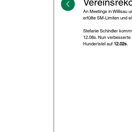
Vereinsrek
An Meetings in Willisau u
erfüllte SM-Limiten und e
Stefanie Schindler kommt
12.08s. Nun verbesserte s
Hundertstel auf 
12.02s
.