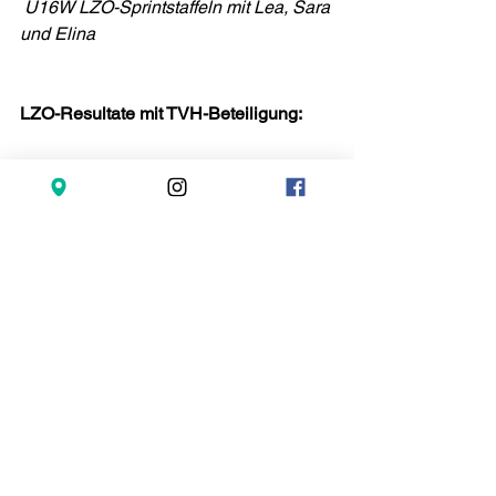
U16W LZO-Sprintstaffeln mit Lea, Sara 
und Elina
LZO-Resultate mit TVH-Beteiligung:
5 x 80 m U16W:
LZO-1 mit Daria Zurlinden, 
Lea 
Stampfli
, Sandra Stefanovski, Lia 
Zgraggen, Janice Jackson: Vorlauf: 
51.59 / Zwischenlauf: 51.39
LZO-2 mit 
Elina Elsässer
, 
Sara Joss
, 
Sina Röthlisberger, Kajra Wüthrich, Zoe 
Haudenschild: Vorlauf: 54.27
4x100m U20M:
Luca Bellasi
, Luca Widiez, Micha 
Rutschmann, Leon Rickli: Vorlauf 43.50 
/