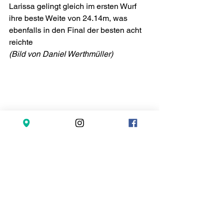
Larissa gelingt gleich im ersten Wurf 
ihre beste Weite von 24.14m, was 
ebenfalls in den Final der besten acht 
reichte   
(Bild von Daniel Werthmüller)
Larissa blieb im Weitsprung 9cm hinter 
ihrer PB zurück   
(Bild von Daniel 
Werthmüller)