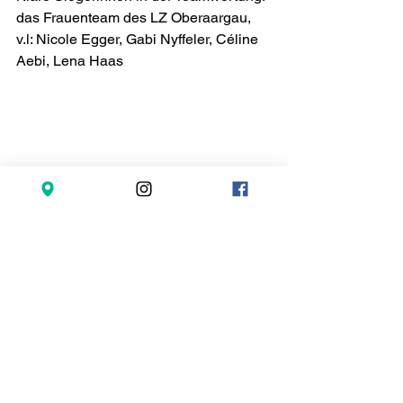
das Frauenteam des LZ Oberaargau, 
v.l: Nicole Egger, Gabi Nyffeler, Céline 
Aebi, Lena Haas
Gabi Nyffeler läuft im Elite-Rennen der 
Frauen auf Platz 13.
Tags:
leichtathletik