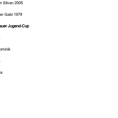
n Silvan 2005
ler Gabi 1979
auer Jugend-Cup
a
ominik 
n
ra