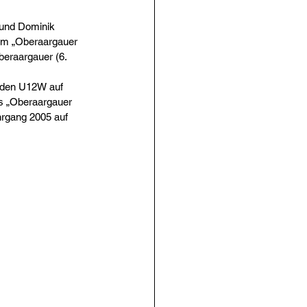
 und Dominik 
 im „Oberaargauer 
eraargauer (6. 
 den U12W auf 
s „Oberaargauer 
rgang 2005 auf 