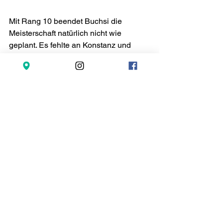
Mit Rang 10 beendet Buchsi die 
Meisterschaft natürlich nicht wie 
geplant. Es fehlte an Konstanz und 
Kontinuität. 14 Spieler standen 
insgesamt im Einsatz uund trotzdem 
musste man mehrmals mit einem 
dünnen Kader an die Spielrunden 
reisen.