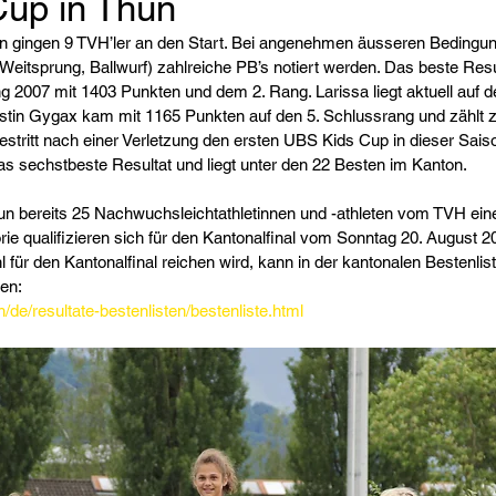
up in Thun
 gingen 9 TVH’ler an den Start. Bei angenehmen äusseren Bedingun
eitsprung, Ballwurf) zahlreiche PB’s notiert werden. Das beste Resu
g 2007 mit 1403 Punkten und dem 2. Rang. Larissa liegt aktuell auf 
tin Gygax kam mit 1165 Punkten auf den 5. Schlussrang und zählt z
estritt nach einer Verletzung den ersten UBS Kids Cup in dieser Saison
s sechstbeste Resultat und liegt unter den 22 Besten im Kanton.
nun bereits 25 Nachwuchsleichtathletinnen und -athleten vom TVH ei
ie qualifizieren sich für den Kantonalfinal vom Sonntag 20. August 201
l für den Kantonalfinal reichen wird, kann in der kantonalen Bestenlis
den:
/de/resultate-bestenlisten/bestenliste.html