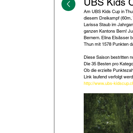
UBS Kids C
Am UBS Kids Cup in Thun
diesem Dreikampf (60m, W
Larissa Staub im Jahrgan
ganzen Kantons Bern! Jus
Bernern. Elina Elsässer b
Thun mit 1578 Punkten da
Diese Saison bestritten 
Die 35 Besten pro Kategor
Ob die erzielte Punktezah
Link laufend verfolgt wer
http://www.ubs-kidscup.ch