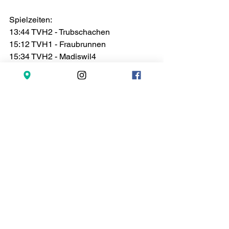
Spielzeiten:
13:44 TVH2 - Trubschachen
15:12 TVH1 - Fraubrunnen
15:34 TVH2 - Madiswil4
15:56 TVH1 - Bätterkinden
Tags:
korbball
Kommentare
Kommentar verfassen...