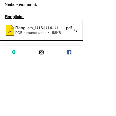
Naila Reinmann). 
Rangliste: 
Rangliste_U16-U14-U12-U10_UKCT-2022_Buchsi
.pdf
PDF herunterladen • 158KB
Bilder von Daniel Werthmüller
 - Vormittag U14 / U16: 
https://www.flickr.com/photos/91656960
@N05/albums/72177720303823220
 - Nachmittag U10 / U12: 
https://www.flickr.com/photos/91656960
@N05/albums/72177720303841017
Link zu UBS Kids Cup Team: 
https://www.ubs-kidscup.ch/de/ubs-kids-