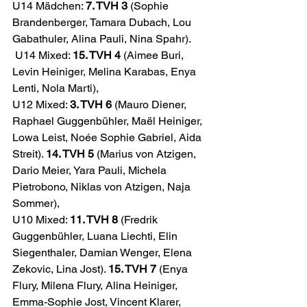
U14 Mädchen: 
7. TVH 3
 (Sophie 
Brandenberger, Tamara Dubach, Lou 
Gabathuler, Alina Pauli, Nina Spahr). 
 U14 Mixed: 
15. TVH 4
 (Aimee Buri, 
Levin Heiniger, Melina Karabas, Enya 
Lenti, Nola Marti), 
U12 Mixed: 
3. TVH 6
 (Mauro Diener, 
Raphael Guggenbühler, Maël Heiniger, 
Lowa Leist, Noée Sophie Gabriel, Aida 
Streit). 
14. TVH 5
 (Marius von Atzigen, 
Dario Meier, Yara Pauli, Michela 
Pietrobono, Niklas von Atzigen, Naja 
Sommer), 
U10 Mixed: 
11. TVH 8
 (Fredrik 
Guggenbühler, Luana Liechti, Elin 
Siegenthaler, Damian Wenger, Elena 
Zekovic, Lina Jost). 
15. TVH 7
 (Enya 
Flury, Milena Flury, Alina Heiniger, 
Emma-Sophie Jost, Vincent Klarer, 