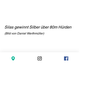
Silas gewinnt Silber über 80m Hürden 
(Bild von Daniel Werthmüller)
Selina gewinnt Bronze im Hochsprung. 
Trainingskollegin Nicole gewinnt Gold 
und schafft die U18-EM-Limite