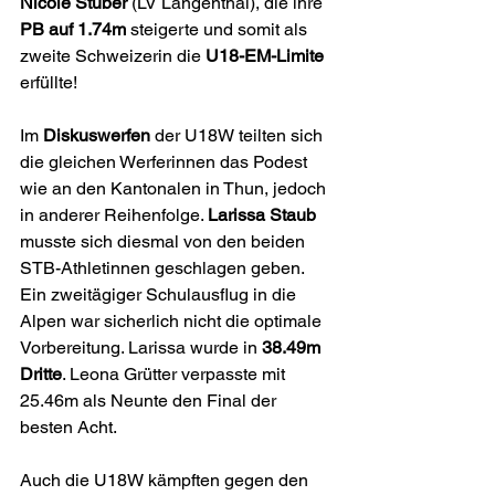
Nicole Stuber
 (LV Langenthal), die ihre 
PB auf 1.74m
 steigerte und somit als 
zweite Schweizerin die 
U18-EM-Limite
erfüllte!
Im 
Diskuswerfen 
der U18W teilten sich 
die gleichen Werferinnen das Podest 
wie an den Kantonalen in Thun, jedoch 
in anderer Reihenfolge. 
Larissa Staub
musste sich diesmal von den beiden 
STB-Athletinnen geschlagen geben. 
Ein zweitägiger Schulausflug in die 
Alpen war sicherlich nicht die optimale 
Vorbereitung. Larissa wurde in 
38.49m 
Dritte
. Leona Grütter verpasste mit 
25.46m als Neunte den Final der 
besten Acht.
Auch die U18W kämpften gegen den 