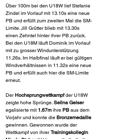
Über 100m bei den U18W lief Stefanie 
Zindel im Vorlauf mit 13.10s eine neue 
PB und erfüllt zum zweiten Mal die SM-
Limite. Jill Grütter blieb mit 13.30s 
einen Zehntel hinter ihrer PB zurück. 
Bei den U18M läuft Dominik im Vorlauf 
mit zu grosser Windunterstützung  
11.26s. Im Halbfinal läuft er bei gültigen 
Windverhältnissen in 11.32s eine neue 
PB und erfüllt auch hier die SM-Limite 
erneut.
Der 
Hochsprungwettkampf 
der U18W 
zeigte hohe Sprünge. 
Selina Geiser
egalisierte mit 
1.67m
 ihre 
PB 
aus dem 
Vorjahr und konnte die 
Bronzemedaille 
gewinnen. Gewonnen wurde der 
Wettkampf von ihrer 
Trainingskollegin 