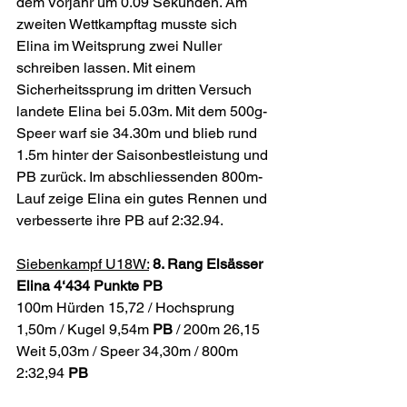
dem Vorjahr um 0.09 Sekunden. Am 
zweiten Wettkampftag musste sich 
Elina im Weitsprung zwei Nuller 
schreiben lassen. Mit einem 
Sicherheitssprung im dritten Versuch 
landete Elina bei 5.03m. Mit dem 500g-
Speer warf sie 34.30m und blieb rund 
1.5m hinter der Saisonbestleistung und 
PB zurück. Im abschliessenden 800m-
Lauf zeige Elina ein gutes Rennen und 
verbesserte ihre PB auf 2:32.94.    
Siebenkampf U18W:
8. Rang Elsässer 
Elina 4‘434 Punkte PB 
100m Hürden 15,72 / Hochsprung 
1,50m / Kugel 9,54m 
PB
 / 200m 26,15 
Weit 5,03m / Speer 34,30m / 800m 
2:32,94 
PB