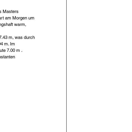
s Masters 
tart am Morgen um 
ingshaft warm, 
 7.43 m, was durch 
94 m. Im 
ute 7.00 m .
nstanten 