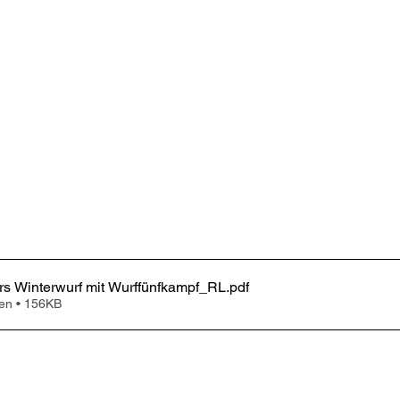
s Winterwurf mit Wurffünfkampf_RL
.pdf
en • 156KB