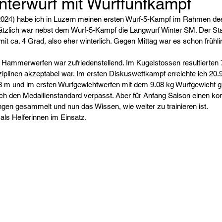
nterwurf mit Wurffünfkampf
2024) habe ich in Luzern meinen ersten Wurf-5-Kampf im Rahmen de
ätzlich war nebst dem Wurf-5-Kampf die Langwurf Winter SM. Der S
it ca. 4 Grad, also eher winterlich. Gegen Mittag war es schon frühl
  Hammerwerfen war zufriedenstellend. Im Kugelstossen resultierten
ziplinen akzeptabel war. Im ersten Diskuswettkampf erreichte ich 20.
8 m und im ersten Wurfgewichtwerfen mit dem 9.08 kg Wurfgewicht g
 ich den Medaillenstandard verpasst. Aber für Anfang Saison einen ko
ngen gesammelt und nun das Wissen, wie weiter zu trainieren ist.
ls Helferinnen im Einsatz.