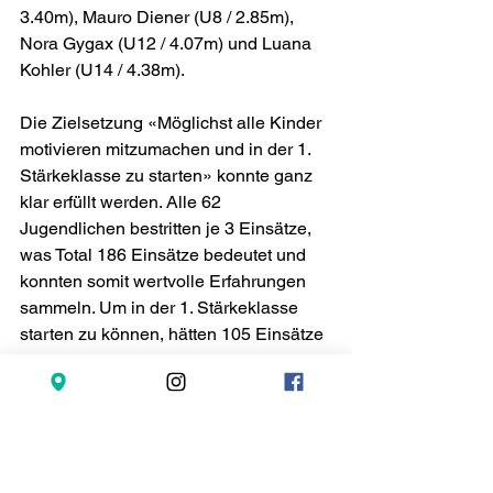
3.40m), Mauro Diener (U8 / 2.85m), 
Nora Gygax (U12 / 4.07m) und Luana 
Kohler (U14 / 4.38m).
Die Zielsetzung «Möglichst alle Kinder 
motivieren mitzumachen und in der 1. 
Stärkeklasse zu starten» konnte ganz 
klar erfüllt werden. Alle 62 
Jugendlichen bestritten je 3 Einsätze, 
was Total 186 Einsätze bedeutet und 
konnten somit wertvolle Erfahrungen 
sammeln. Um in der 1. Stärkeklasse 
starten zu können, hätten 105 Einsätze 
gereicht. Die erreichte Punktezahl von 
Total 24.47 (97. Schlussrang von 
insgesamt 141 gestarteten Vereinen in 
der 1. Stärkeklasse) ist somit 
nebensächlich.