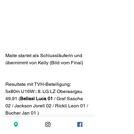
Maite startet als Schlussläuferin und 
übernimmt von Kelly (Bild vom Final)
Resultate mit TVH-Beteiligung:
5x80m U16W:: 8. LG LZ Oberaargau 
49.91 (
Bellasi Luca 01
 / Graf Sascha 
02 / Jackson Jorell 02 / Rickli Leon 01 / 
Bucher Jan 01 )
5x80m U16W: 6. LG LZ Oberaargau 
51.53 (Käser Silvana 02 / Bütikofer 