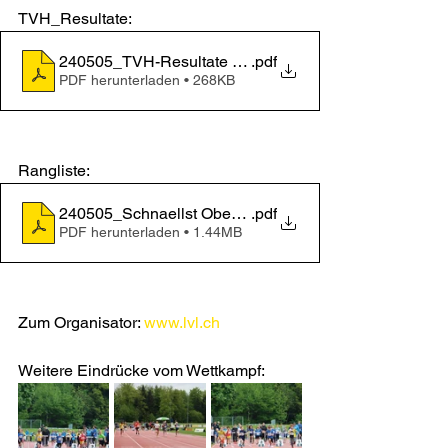
TVH_Resultate: 
240505_TVH-Resultate schnällscht Oberaargauer 202
.pdf
PDF herunterladen • 268KB
Rangliste: 
240505_Schnaellst Oberaargauer 2024_RL
.pdf
PDF herunterladen • 1.44MB
Zum Organisator: 
www.lvl.ch
Weitere Eindrücke vom Wettkampf:  